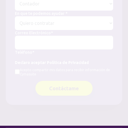
En que te podemos ayudar *
Correo Electrónico*
Teléfono*
Declaro aceptar Política de Privacidad
Acepto compartir mis datos para recibir información de
Cymasuite
Contáctame