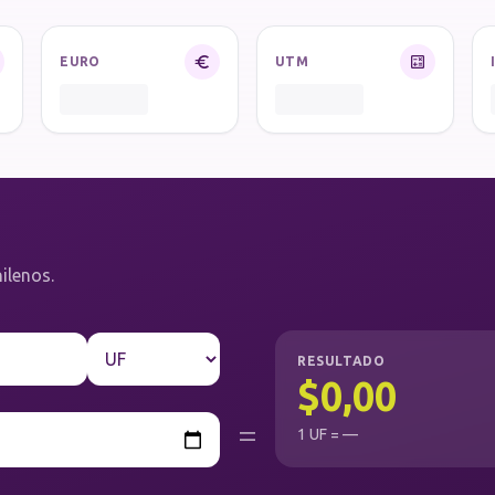
EURO
UTM
ilenos.
RESULTADO
$0,00
=
1 UF = —