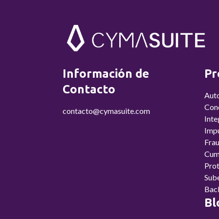
Información de
Pr
Contacto
Aut
Conc
contacto@cymasuite.com
Inte
Imp
Fra
Cum
Prot
Sub
Bac
Bl