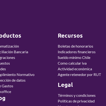
oductos
Recursos
omatización
Boletas de honorarios
iliación Bancaria
Indicadores financieros
graciones
Sueldo mínimo Chile
uestos
Como calcular iva
udes
Actividad económica
plimiento Normativo
Agente retenedor por RUT
ección de datos
Legal
e Gastos
koffice
Términos y condiciones
og
Políticas de privacidad