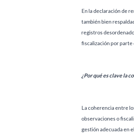
En la declaración de re
también bien respaldad
registros desordenados
fiscalización por parte 
¿Por qué es clave la c
La coherencia entre los
observaciones o fiscal
gestión adecuada en e