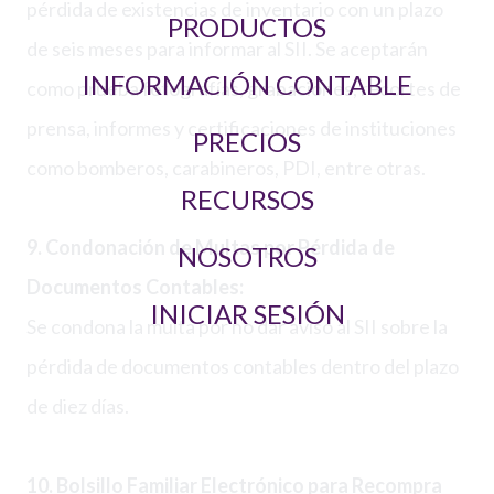
pérdida de existencias de inventario con un plazo
PRODUCTOS
de seis meses para informar al SII. Se aceptarán
INFORMACIÓN CONTABLE
como prueba fotografías, grabaciones, recortes de
prensa, informes y certificaciones de instituciones
PRECIOS
como bomberos, carabineros, PDI, entre otras.
RECURSOS
9. Condonación de Multas por Pérdida de
NOSOTROS
Documentos Contables:
INICIAR SESIÓN
Se condona la multa por no dar aviso al SII sobre la
pérdida de documentos contables dentro del plazo
de diez días.
10. Bolsillo Familiar Electrónico para Recompra