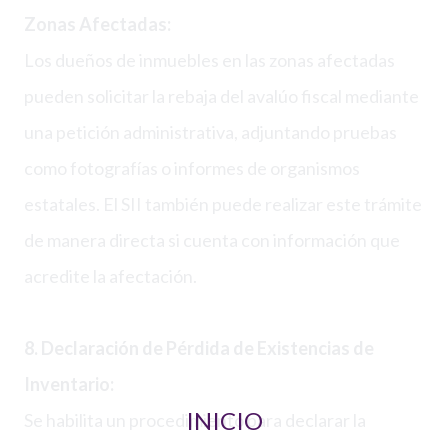
Zonas Afectadas:
Los dueños de inmuebles en las zonas afectadas
pueden solicitar la rebaja del avalúo fiscal mediante
una petición administrativa, adjuntando pruebas
como fotografías o informes de organismos
estatales. El SII también puede realizar este trámite
de manera directa si cuenta con información que
acredite la afectación.
8. Declaración de Pérdida de Existencias de
Inventario:
INICIO
Se habilita un procedimiento para declarar la