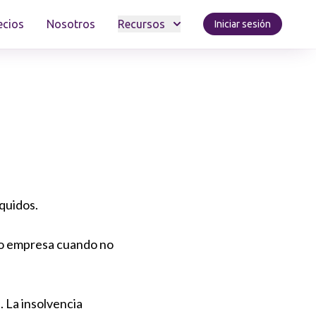
ecios
Nosotros
Recursos
Iniciar sesión
íquidos.
a o empresa cuando no
. La insolvencia