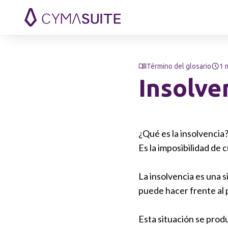
Saltar al contenido
Término del glosario
1 
Insolve
¿Qué es la insolvencia
Es la imposibilidad de 
La insolvencia es una 
puede hacer frente al 
Esta situación se produ