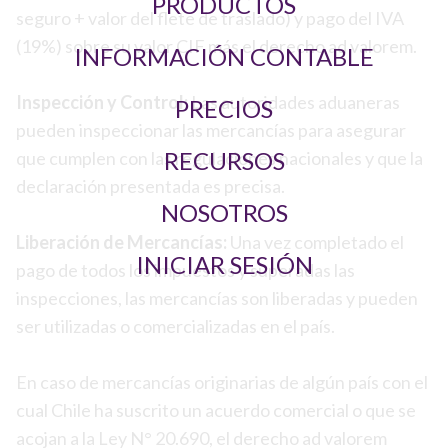
PRODUCTOS
seguro + valor del flete de traslado) y pago del IVA
(19%) sobre su valor CIF más el derecho ad valorem.
INFORMACIÓN CONTABLE
Inspección y Control:
Las autoridades aduaneras
PRECIOS
pueden inspeccionar las mercancías para asegurar
RECURSOS
que cumplen con las regulaciones nacionales y que la
declaración presentada es precisa.
NOSOTROS
Liberación de Mercancías:
Una vez completado el
INICIAR SESIÓN
pago de todos los impuestos y superadas las
inspecciones, las mercancías son liberadas y pueden
ser utilizadas o comercializadas en el país.
En caso de mercancías originarias de algún país con el
cual Chile ha suscrito un acuerdo comercial o que se
acojan a la Ley N° 20.690, el derecho ad valorem