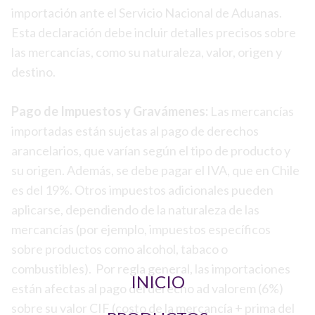
importación ante el Servicio Nacional de Aduanas.
Esta declaración debe incluir detalles precisos sobre
las mercancías, como su naturaleza, valor, origen y
destino.
Pago de Impuestos y Gravámenes:
Las mercancías
importadas están sujetas al pago de derechos
arancelarios, que varían según el tipo de producto y
su origen. Además, se debe pagar el IVA, que en Chile
es del 19%. Otros impuestos adicionales pueden
aplicarse, dependiendo de la naturaleza de las
mercancías (por ejemplo, impuestos específicos
sobre productos como alcohol, tabaco o
combustibles). Por regla general, las importaciones
INICIO
están afectas al pago del derecho ad valorem (6%)
sobre su valor CIF (costo de la mercancía + prima del