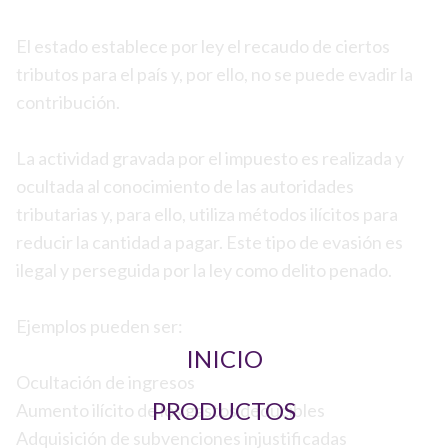
El estado establece por ley el recaudo de ciertos
tributos para el país y, por ello, no se puede evadir la
contribución.
La actividad gravada por el impuesto es realizada y
ocultada al conocimiento de las autoridades
tributarias y, para ello, utiliza métodos ilícitos para
reducir la cantidad a pagar. Este tipo de evasión es
ilegal y perseguida por la ley como delito penado.
Ejemplos pueden ser:
INICIO
Ocultación de ingresos
PRODUCTOS
Aumento ilícito de los gastos deducibles
Adquisición de subvenciones injustificadas