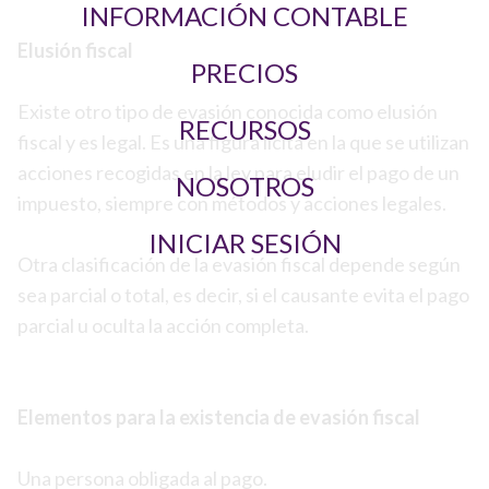
INFORMACIÓN CONTABLE
Elusión fiscal
PRECIOS
Existe otro tipo de evasión conocida como elusión
RECURSOS
fiscal y es legal. Es una figura lícita en la que se utilizan
acciones recogidas en la ley para eludir el pago de un
NOSOTROS
impuesto, siempre con métodos y acciones legales.
INICIAR SESIÓN
Otra clasificación de la evasión fiscal depende según
sea parcial o total, es decir, si el causante evita el pago
parcial u oculta la acción completa.
Elementos para la existencia de evasión fiscal
Una persona obligada al pago.