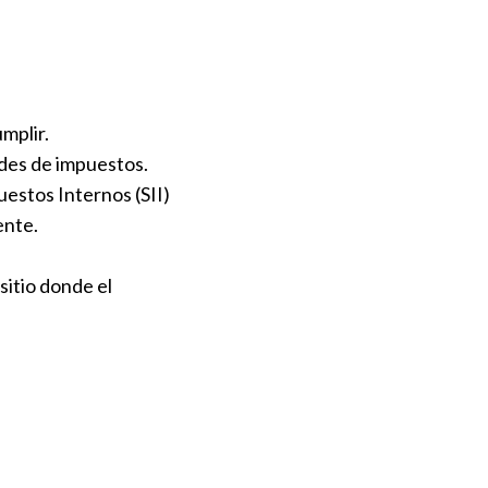
umplir.
dades de impuestos.
uestos Internos (SII)
ente.
 sitio donde el