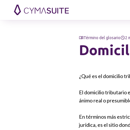
Saltar al contenido
Término del glosario
2 
Domicil
¿Qué es el domicilio tr
El domicilio tributario 
ánimo real o presumibl
En términos más estrict
jurídica, es el sitio d