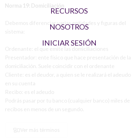
Norma 19: Domiciliación
RECURSOS
Debemos diferenciar varias entidades y figuras del
NOSOTROS
sistema:
INICIAR SESIÓN
Ordenante: el que emite las domiciliaciones
Presentador: ente físico que hace presentación de la
domiciliación. Suele coincidir con el ordenante
Cliente: es el deudor, a quien se le realizará el adeudo
en su cuenta
Recibo: es el adeudo
Podrás pasar por tu banco (cualquier banco) miles de
recibos en menos de un segundo.
Ver más términos