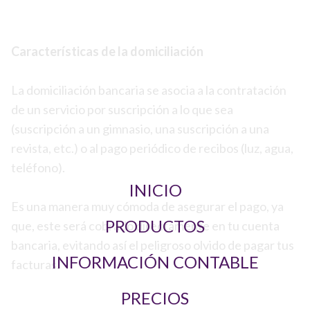
Características de la domiciliación
La domiciliación bancaria se asocia a la contratación
de un servicio por suscripción a lo que sea
(suscripción a un gimnasio, una suscripción a una
revista, etc.) o al pago periódico de recibos (luz, agua,
teléfono).
INICIO
Es una manera muy cómoda de asegurar el pago, ya
PRODUCTOS
que, este será cobrado directamente en tu cuenta
bancaria, evitando así el peligroso olvido de pagar tus
INFORMACIÓN CONTABLE
facturas.
PRECIOS