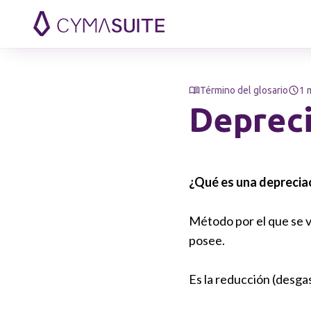
Saltar al contenido
Término del glosario
1 
Deprec
¿Qué es una deprecia
Método por el que se v
posee.
Es la reducción (desgas