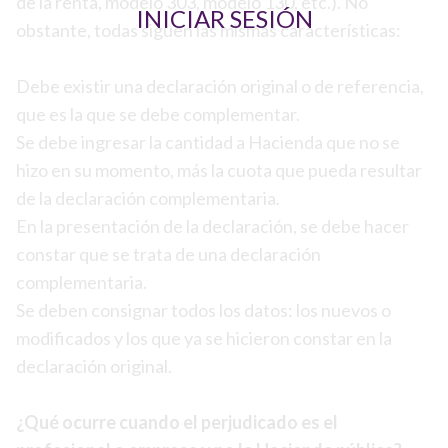
de la renta, modelo 303, modelo 130, etc.). No
INICIAR SESIÓN
obstante, todas siguen las mismas características:
Debe existir una declaración original o de referencia,
que es la que se debe complementar.
Se debe ingresar la cantidad a Hacienda que no se
hizo en su momento, más la cuota que pueda resultar
de la declaración complementaria.
En la presentación de la declaración, se debe hacer
constar que se trata de una declaración
complementaria.
Se deben consignar todos los datos: los nuevos o
modificados y los que ya se hicieron constar en la
declaración original.
¿Qué ocurre cuando el perjudicado es el