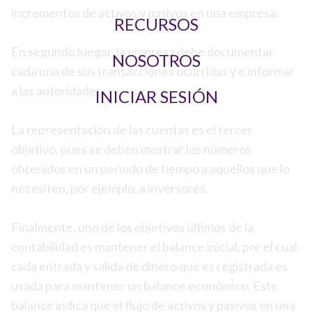
incrementos de activos y pasivos en una empresa.
RECURSOS
En segundo luegar, la empresa debe documentar
NOSOTROS
cada una de sus transacciones ocurridas y e informar
a las autoridades.
INICIAR SESIÓN
La representación de las cuentas es el tercer
objetivo, pues se deben mostrar los números
obtenidos en un periodo de tiempo a aquellos que lo
necesiten, por ejemplo, a inversores.
Finalmente, uno de los objetivos últimos de la
contabilidad es mantener el balance inicial, por el cual
cada entrada y salida de dinero que es registrada es
usada para mantener un balance económico. Este
balance indica que el flujo de activos y pasivos en una