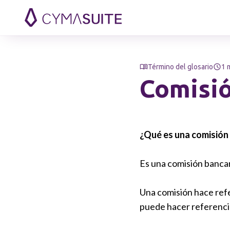
Saltar al contenido
Término del glosario
1 
Comisió
¿Qué es una comisión 
Es una comisión bancari
Una comisión hace refe
puede hacer referencia