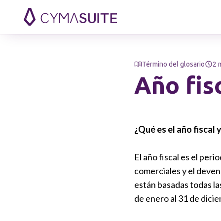
Saltar al contenido
Término del glosario
2 
Año fisc
¿Qué es el año fiscal y
El año fiscal es el per
comerciales y el deven
están basadas todas la
de enero al 31 de dici