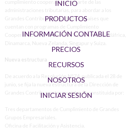
cumplimiento cooperativo por parte de las
INICIO
administraciones tributarias, para abordar a los
PRODUCTOS
Grandes Contribuyentes. Algunos países que
cuentan con programas de Cumplimiento
INFORMACIÓN CONTABLE
Cooperativo son, entre otros, Reino Unido, Sudáfrica,
Dinamarca, Nueva Zelanda, Singapur y Suiza.
PRECIOS
Nueva estructura
RECURSOS
De acuerdo a la Resolución Nº74, publicada el 28 de
NOSOTROS
junio, se fija la nueva estructura de la Dirección de
Grandes Contribuyentes, quedando constituida por:
INICIAR SESIÓN
Tres departamentos de Cumplimiento de Grandes
Grupos Empresariales.
Oficina de Facilitación y Asistencia.