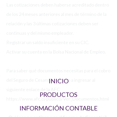
Las cotizaciones deben haberse acreditado dentro
de los 24 meses anteriores al mes de término de la
relación y las 3 últimas cotizaciones deben ser
continuas y del mismo empleador.
Registrar un saldo insuficiente en su CIC.
Activar su cuenta en la Bolsa Nacional de Empleo.
Para saber qué documentos necesitas para el cobro
INICIO
del Seguro de Cesantía te invito a ingresar al
siguiente enlace de la AFC
PRODUCTOS
https://www.afc.cl/publico/Ver_Documentos.html
INFORMACIÓN CONTABLE