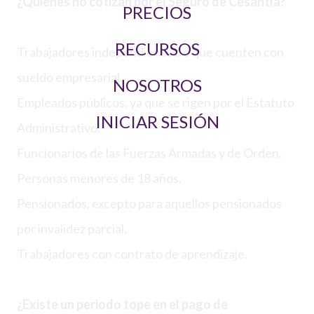
¿Quiénes no cotizan por el Seguro de Cesantía?
PRECIOS
RECURSOS
Trabajadores independientes, o que cuenten con
sueldo empresarial.
NOSOTROS
Empleados públicos, ya que se rigen por el Estatuto
INICIAR SESIÓN
Administrativo.
Funcionarios de las Fuerzas Armadas y de Orden.
Personas menores de 18 años.
Pensionados, excepto para aquellos pensionados
por invalidez parcial.
Trabajadores con contrato de aprendizaje.
¿Existe un periodo tope en el pago de