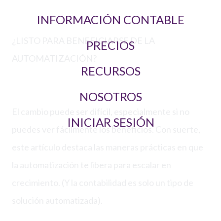
INFORMACIÓN CONTABLE
¿LISTO PARA BENEFICIARSE DE LA
PRECIOS
AUTOMATIZACIÓN?
RECURSOS
NOSOTROS
El cambio puede ser difícil, especialmente si no
INICIAR SESIÓN
puedes ver fácilmente los beneficios. Con suerte,
este artículo destaca las maneras prácticas en que
la automatización te libera para escalar en
crecimiento. (Y la contabilidad es solo un tipo de
solución automatizada).