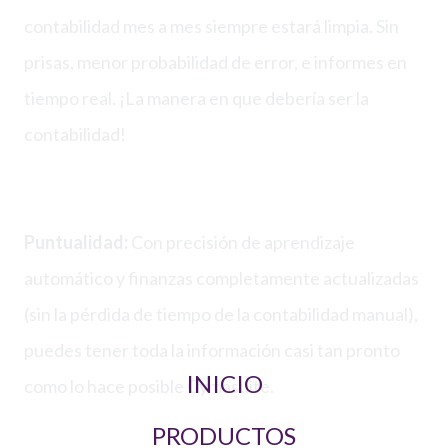
contabilidad mes a mes siempre estará limpia. Sin
prisas, menor probabilidad de error, e informes en
tiempo real. ¡La manera en que debería ser la
contabilidad!
Puntualidad:
Con precisión de aprendizaje
automático y finanzas completamente actualizadas
(sin la pérdida de tiempo de la contabilidad manual),
puedes tener toda la información casi tan pronto
INICIO
como lo hace posible Cymasuite.
PRODUCTOS