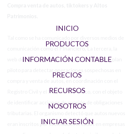
Compra venta de autos, tiktokers y Altos
Patrimonios.
INICIO
Tal como se ha comunicado por diversos medios de
PRODUCTOS
comunicación como el FInanciero, La tercera, la
INFORMACIÓN CONTABLE
web del SII o La nación, el organismo lanzó un plan
piloto para detectar operaciones sospechosas en
PRECIOS
compra y venta de autos, en coordinación con el
RECURSOS
Registro Civil y el Ministerio Público, con el objeto
de identificar acciones de evasión de obligaciones
NOSOTROS
tributarias. El organismo detectó que autos nuevos
INICIAR SESIÓN
eran inscritos por sociedades creadas en empresas