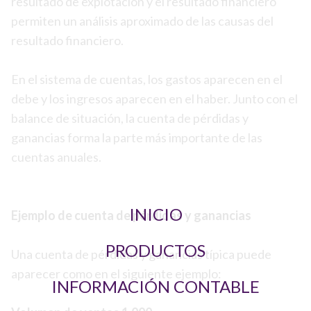
resultado de explotación y el resultado financiero
permiten un análisis aproximado de las causas del
resultado financiero.
En el sistema de cuentas, los gastos aparecen en el
debe y los ingresos aparecen en el haber. Junto con el
balance de situación, la cuenta de pérdidas y
ganancias forma la parte más importante de las
cuentas anuales.
INICIO
Ejemplo de cuenta de pérdidas y ganancias
PRODUCTOS
Una cuenta de pérdidas y ganancias típica puede
aparecer como en el siguiente ejemplo:
INFORMACIÓN CONTABLE