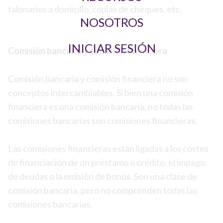
talonarios a domicilio, copias de cheques, etc.
NOSOTROS
INICIAR SESIÓN
Comisión bancaria y comisión financiera
Comisión bancaria y comisión financiera no son
conceptos intercambiables. Si bien una comisión
financiera es una comisión bancaria, no todas las
comisiones bancarias son comisiones financieras.
Las comisiones financieras están ligadas a los costes
de financiación de un préstamo o crédito, el impago
de deudas o la emisión de bonos. Son una clase de
comisión bancaria, pero no comprenden todas las
comisiones bancarias.