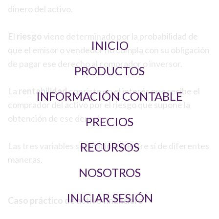
dinero del activo.
El
riesgo
viene determinado por la probabilidad de
INICIO
que el emisor o vendedor no cumpla con su obligación
de pagar ese derecho al comprador o inversor.
PRODUCTOS
La
rentabilidad
consiste en el interés que recibe el
INFORMACIÓN CONTABLE
comprador del activo por el riesgo que supone la
obtención de ese derecho.
PRECIOS
RECURSOS
Las tres variables se relacionan entre sí de diferentes
maneras.
NOSOTROS
INICIAR SESIÓN
Caso práctico de activo financiero